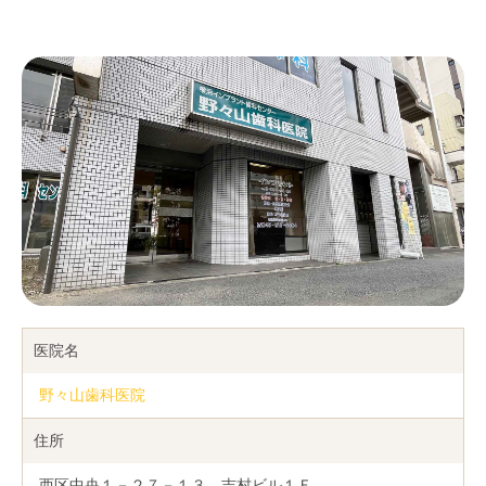
医院名
野々山歯科医院
住所
西区中央１－２７－１３ 吉村ビル１Ｆ