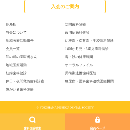
入会のご案内
HOME
訪問歯科診療
当会について
歯周病歯科健診
地域医療活動報告
幼稚園・保育園・学校歯科健診
会員一覧
1歳6か月児・3歳児歯科健診
私の町の歯医者さん
春・秋の健康週間
地域医療活動
オーラルフレイル
妊婦歯科健診
周術期連携歯科医院
休日・夜間救急歯科診療
糖尿病・医科歯科連携医療機関
障がい者歯科診療
© YOKOHAMA NISHIKU DENTAL SOCIETY