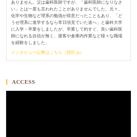
ありません。父は歯科医師ですが、「歯科医師になりなさ
い」とは一度も言われたことがありませんでした。元々、
化学や生物など理系の勉強が得意だったこともあり、「ど
うせ理系に進学するなら常日頃見ていた道へ」と歯科大学
に入学・卒業をしましたが、卒業して約すぐ、良い歯科医
師になれる自信が無く、接客や倉庫内作業など様々な職場
を経験をしました。
インタビュー記事はこちら（西区.jp）
ACCESS